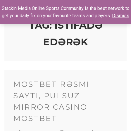
Stackin Media Online Sports Community is the best network to
get your daily fix on your favourite teams and players.
Dismiss
TAG:
ISTIFADƏ
EDƏRƏK
MOSTBET RƏSMI
SAYTI, PULSUZ
MIRROR CASINO
MOSTBET