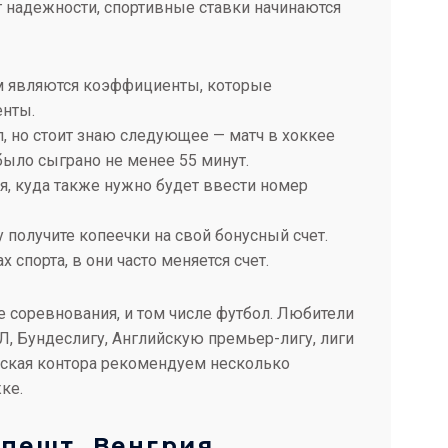
 надежности, спортивные ставки начинаются
 являются коэффициенты, которые
енты.
, но стоит знаю следующее — матч в хоккее
было сыграно не менее 55 минут.
я, куда также нужно будет ввести номер
у получите копеечки на свой бонусный счет.
спорта, в они часто меняется счет.
е соревнования, и том числе футбол. Любители
Л, Бундеслигу, Английскую премьер-лигу, лиги
рская контора рекомендуем несколько
ке.
апешт, Венгрия