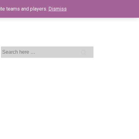
ome
Join!
About Us
Services
Contact Us
rite teams and players.
Dismiss