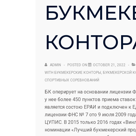
БУКМЕК
КОНТОРА
ADMIN
POSTED ON
OCTOBER 21, 2022
WITH
БУКМЕКЕРСКИЕ КОНТОРЫ
,
БУКМЕКЕРСКОЙ 
СПОРТИВНЫХ СОРЕВНОВАНИЙ
БК оперирует на основании лицензии Ф
у нее более 450 пунктов приема ставок
является состою ЕРАИ и подключен к Е
лицензии ФНС № 7 ото 9 июля 2009 год
ЦУПИС. В 2015 только 2016 годах «Винл
номинации «Лучший букмекерский проду