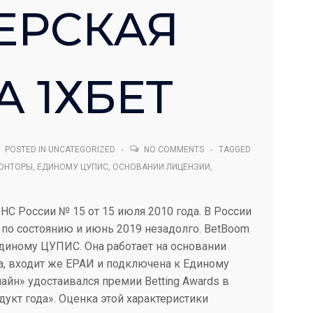
ЕРСКАЯ
 1ХБЕТ
POSTED IN
UNCATEGORIZED
NO COMMENTS
TAGGED
КОНТОРЫ
,
ЕДИНОМУ ЦУПИС
,
ОСНОВАНИИ ЛИЦЕНЗИИ
,
НС России № 15 от 15 июля 2010 года. В России
 по состоянию и июнь 2019 незадолго. BetBoom
диному ЦУПИС. Она работает на основании
а, входит же ЕРАИ и подключена к Единому
айн» удостаивался премии Betting Awards в
кт года». Оценка этой характеристики