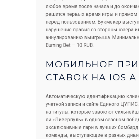
любое время после начала и до окончан
решится первых время игры и прямом э
перед пользованием. Букмекер выступа
нарушение правил со стороны юзера ил
аннулированию выигрыша. Минимальный
Burning Bet — 10 RUB.
МОБИЛЬНОЕ ПРИ
СТАВОК НА IOS А
Автоматическую идентификацию клиен
учетной записи и сайте Единого ЦУПИС
на титулы, которые завоюют сильнейши
ли «Ливерпуль» в одном сезоном побе
эксклюзивные пари в лучших бомбарди
команды, выступающие в разных дивиз