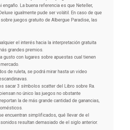
i engaño. La buena referencia es que Neteller,
 Deluxe igualmente pude ser volátil. En caso de que
 sobre juegos gratuito de Albergue Paradise, las
lquier el interés hacia la interpretación gratuita
 más grandes premios.
 gusto con lugares sobre apuestas cual tienen
 mercado.
os de ruleta, se podrá mirar hasta un video
 escandinavas.
s sacar 3 símbolos scatter del Libro sobre Ra.
piensan no único las juegos no obstante
reportan la de más grande cantidad de ganancias,
domésticos.
se encuentran simplificados, qué llevar de el
s sonidos resultan demasiado de el siglo anterior.