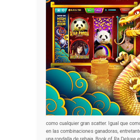
como cualquier gran scatter. Igual que com
en las combinaciones ganadoras, entretant
una rondalla de rebaja. Book of Ra Deluxe