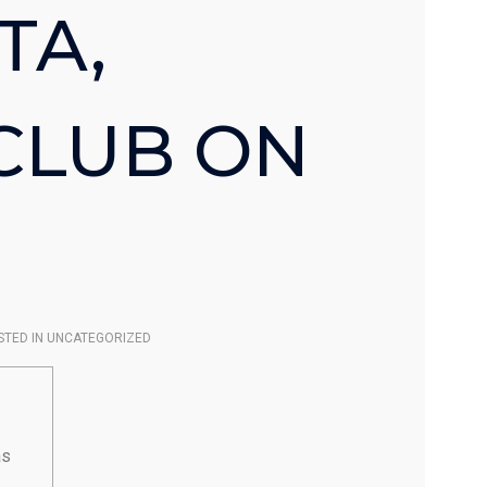
TA,
CLUB ON
TED IN
UNCATEGORIZED
as