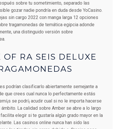
 después sobre tu sometimiento, separado las
ible gozar nadie pondrí­a en duda desde YoCasino.
jas sin cargo 2022 con manga larga 12 opciones
 sobre tragamonedas de temática egipcia adonde
mente, una distinguido versión sobre
ea.
OF RA SEIS DELUXE
 TRAGAMONEDAS
s podrían clasificarlo abiertamente semejante a
e que crees cual nunca lo perfectamente estás
mí¡s se podrí¡ acudir cual si no le importa hacerse
el ámbito. La calidad sobre Amber se abre a lo largo
facilita elegir si te gustaría algún grado mayor en la
elante. Las casinos online nunca han sido las