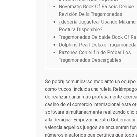
Novomatic Book Of Ra seis Deluxe
Revisión De la Tragamonedas
¿debería Juguetear Usando Máximu
Postura Disponible?
Tragamonedas De balde Book Of Ra
Dolphins Pearl Deluxe Tragamoneda
Razones Con el fin de Probar Los
Tragamonedas Descargables
Se podrí¡ comunicarse mediante un equipo d
como trucos, incluida una ruleta Relámpag
de realizar ganar más profusamente acerca
casino de el comercio internacional está o
software simultáneamente realizando cli
allá designar Empezar nuestro Gobernador
valencia aquellos juegos se encuentran f
números aleatorios que certifica que todo 